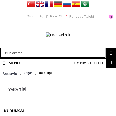
Kayıt Ol
Oturum Aç
Randevu Talebi
TL
MENÜ
0 ürün - 0,00TL
Abiye
Yaka Tipi
Anasayfa
YAKA TIPI
KURUMSAL