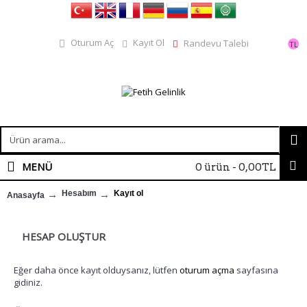
Kayıt Ol
Oturum Aç
Randevu Talebi
TL
MENÜ
0 ürün - 0,00TL
Hesabım
Kayıt ol
Anasayfa
HESAP OLUŞTUR
Eğer daha önce kayıt olduysanız, lütfen
oturum açma
sayfasına
gidiniz.