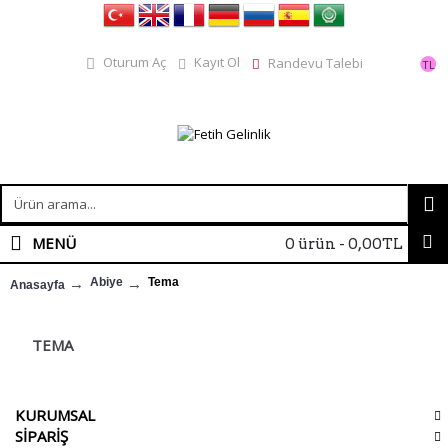
Kayıt Ol
Oturum Aç
Randevu Talebi
TL
MENÜ
0 ürün - 0,00TL
Abiye
Tema
Anasayfa
TEMA
KURUMSAL
SİPARİŞ